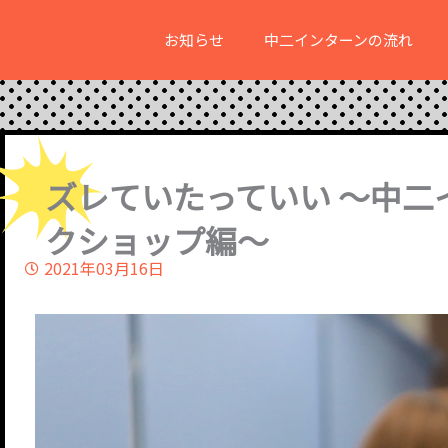
内
お知らせ
中二インターンの流れ
容
を
ス
キ
ッ
ズレていたっていい 〜中二
プ
クショップ編〜
2021年03月16日