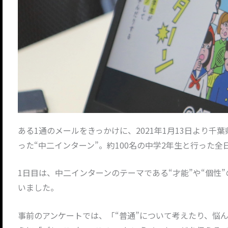
ある1通のメールをきっかけに、2021年1月13日より
った“中二インターン”。約100名の中学2年生と行った
1日目は、中二インターンのテーマである“才能”や“個
いました。
事前のアンケートでは、「“普通”について考えたり、悩