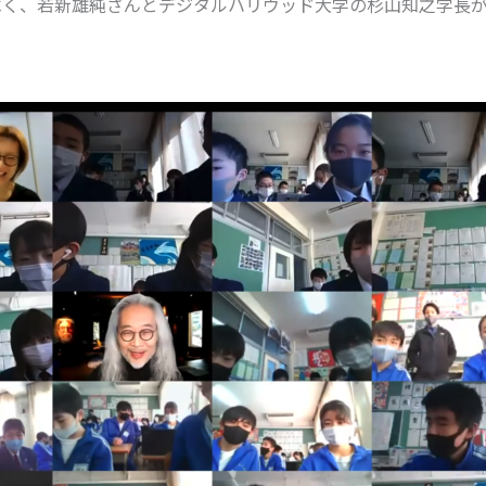
べく、若新雄純さんとデジタルハリウッド大学の杉山知之学長